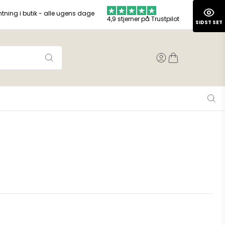
ntning i butik - alle ugens dage
4,9 stjerner på Trustpilot
SIDST SET