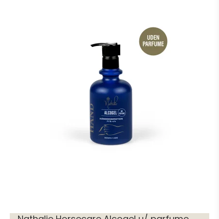
Nathalie Horsecare Alcogel u/ parfume