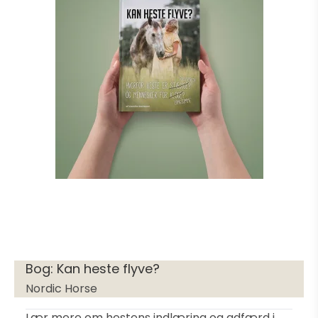
Bog: Kan heste flyve?
Nordic Horse
Lær mere om hestens indlæring og adfærd i