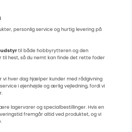
d
ter, personlig service og hurtig levering på
eudstyr
til både hobbyrytteren og den
til hest, så du nemt kan finde det rette foder
or vi hver dag hjælper kunder med rådgivning
vice i øjenhøjde og ærlig vejledning, fordi vi
r.
re lagervarer og specialbestillinger. Hvis en
veringstid fremgår altid ved produktet, og vi
.