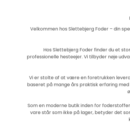
Velkommen hos Slettebjerg Foder – din speci
Hos Slettebjerg Foder finder du et sto
professionelle hesteejer. Vi tilbyder nøje udv
Vi er stolte af at være en foretrukken leve
baseret på mange års praktisk erfaring med he
ø
Som en moderne butik inden for foderstoffer 
vare står som ikke på lager, betyder det som