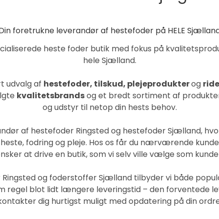
Din foretrukne leverandør af hestefoder på HELE Sjællan
aliserede heste foder butik med fokus på kvalitetsproduk
hele Sjælland.
rt udvalg af
hestefoder,
tilskud
,
plejeprodukter
og
rid
algte
kvalitetsbrands
og et bredt sortiment af produkter 
og udstyr til netop din hests behov.
randør af hestefoder Ringsted og hestefoder Sjælland, hv
ste, fodring og pleje. Hos os får du nærværende kundeser
nsker at drive en butik, som vi selv ville vælge som kunde
Ringsted og foderstoffer Sjælland tilbyder vi både populæ
 regel blot lidt længere leveringstid – den forventede le
kontakter dig hurtigst muligt med opdatering på din ordre