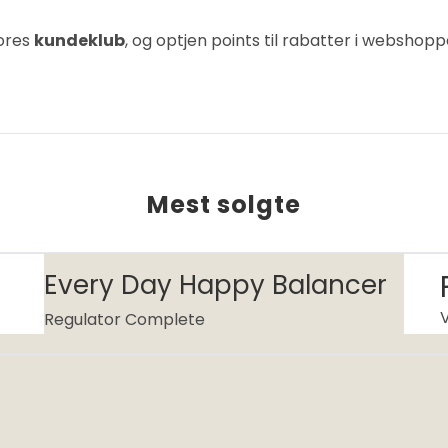
vores
kundeklub
, og optjen points til rabatter i webshopp
Mest solgte
Every Day Happy Balancer
Regulator Complete
Gør din hest glad og holder den sund og rask,
lav udfodringsmængde.
Egnet til alle heste- og ponyracer