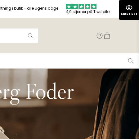
ntning i butik - alle ugens dage
4,9 stjerner på Trustpilot
SIDST SET