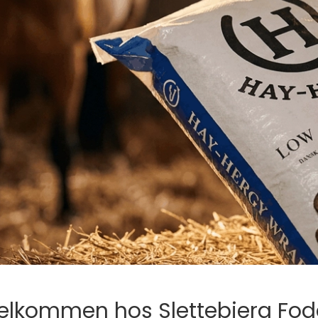
elkommen hos Slettebjerg Fod