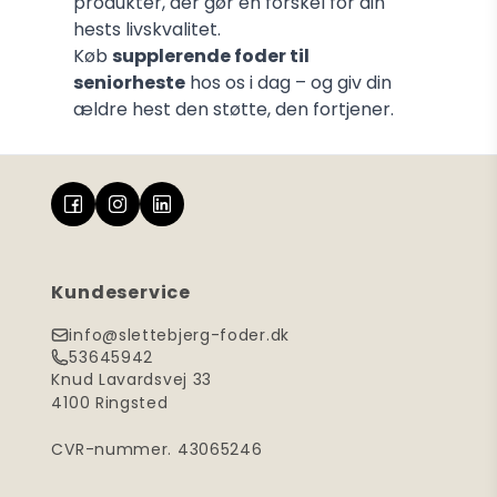
produkter, der gør en forskel for din
hests livskvalitet.
Køb
supplerende foder til
seniorheste
hos os i dag – og giv din
ældre hest den støtte, den fortjener.
Kundeservice
info@slettebjerg-foder.dk
53645942
Knud Lavardsvej 33
4100 Ringsted
CVR-nummer. 43065246