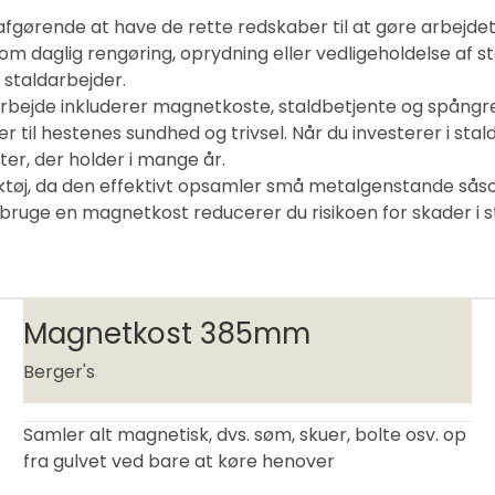
 afgørende at have de rette redskaber til at gøre arbejde
m daglig rengøring, oprydning eller vedligeholdelse af st
 staldarbejder.
darbejde inkluderer magnetkoste, staldbetjente og spångre
ger til hestenes sundhed og trivsel. Når du investerer i stal
er, der holder i mange år.
ktøj, da den effektivt opsamler små metalgenstande sås
ruge en magnetkost reducerer du risikoen for skader i stal
Magnetkost 385mm
Berger's
Samler alt magnetisk, dvs. søm, skuer, bolte osv. op
fra gulvet ved bare at køre henover