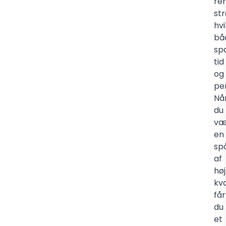
re
str
hvi
bå
sp
tid
og
pe
Nå
du
væ
en
sp
af
høj
kva
får
du
et