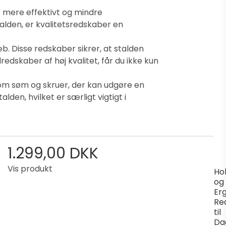
t mere effektivt og mindre
alden, er kvalitetsredskaber en
b. Disse redskaber sikrer, at stalden
dredskaber af høj kvalitet, får du ikke kun
om søm og skruer, der kan udgøre en
den, hvilket er særligt vigtigt i
1.299,00 DKK
Vis produkt
Ho
og
Er
Re
til
Da