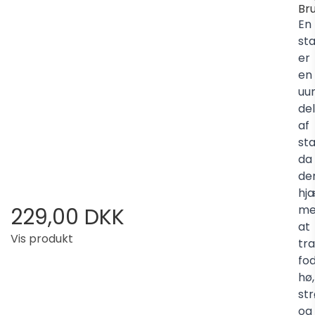
Br
En
st
er
en
uu
del
af
st
da
de
hj
me
229,00 DKK
at
Vis produkt
tr
fod
hø,
str
og