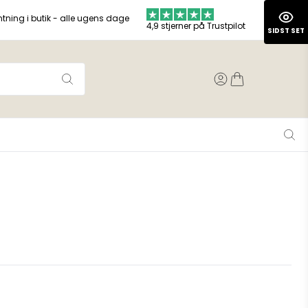
ntning i butik - alle ugens dage
4,9 stjerner på Trustpilot
SIDST SET