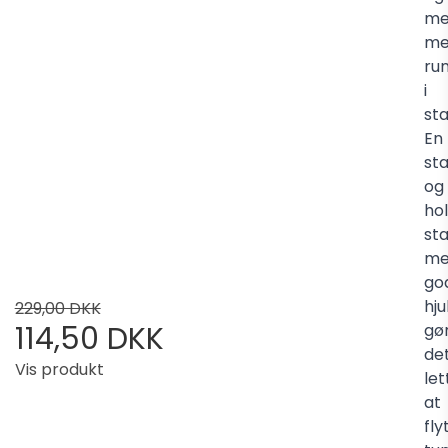
me
me
ru
i
sta
En
sta
og
ho
st
me
go
hju
229,00 DKK
114,50 DKK
gø
de
Vis produkt
let
at
fly