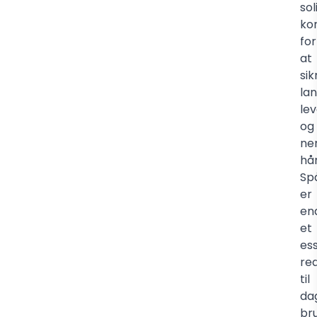
sol
ko
for
at
sik
la
lev
og
ne
hå
Sp
er
en
et
ess
re
til
dag
br