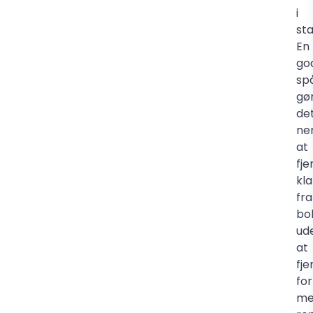
i
sta
En
go
sp
gø
de
ne
at
fje
kla
fra
bo
ud
at
fje
for
me